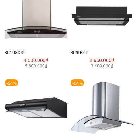
BI 77 ISO 09
BI 26 B 06
4.530.000
₫
2.650.000
₫
5.800.000
₫
3.400.000
₫
-24%
-24%