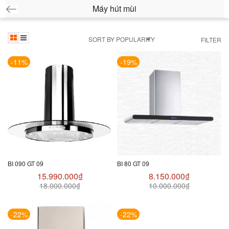
Máy hút mùi
SORT BY POPULARITY
FILTER
-11%
-19%
BI 090 GT 09
BI 80 GT 09
15.990.000
₫
8.150.000
₫
18.000.000
₫
10.000.000
₫
-22%
-22%